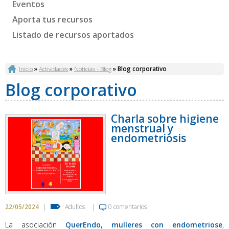
Eventos
Aporta tus recursos
Listado de recursos aportados
Se encuentra usted aquí
Inicio
»
Actividades
»
Noticias - Blog
» Blog corporativo
Blog corporativo
Charla sobre higiene
menstrual y
endometriosis
22/05/2024
|
Adultos
|
0 comentarios
La asociación
QuerEndo, mulleres con endometriose
,