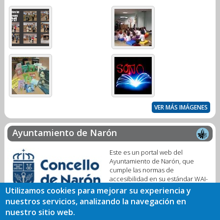
VER MÁS IMÁGENES
Ayuntamiento de Narón
Este es un portal web del
Ayuntamiento de Narón, que
cumple las normas de
accesibilidad en su estándar WAI-
A. Se trata de un servicio público
Utilizamos cookies para mejorar su experiencia y
digital para facilitar la interacción con nuestra Biblioteca Municipal.
nuestros servicios, analizando la navegación en
nuestro sitio web.