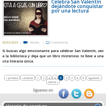
Celebra San Valentín
dejándote conquistar
por una lectura
06/02/2024
|
Adultos
|
0 comentarios
Si buscas algo emocionante para celebrar San Valentín, ven
a la biblioteca y deja que un libro misterioso te lleve a una
cita literaria única.
Páginas
« primera
‹ anterior
1
2
3
4
5
6
7
8
9
siguiente ›
última »
Síguenos en:
Horario de apertura