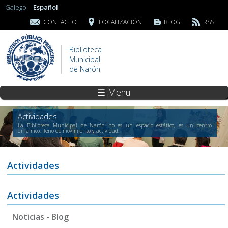
Galego
Español
CONTACTO
LOCALIZACIÓN
BLOG
RSS
Biblioteca
Municipal
de Narón
☰ Menu
Actividades
La Biblioteca Municipal de Narón no es un espacio estático, es un centro
dinámico, lleno de movimiento y actividad.
Actividades
Actividades
Noticias - Blog