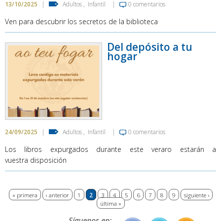
13/10/2025
|
Adultos
,
Infantil
|
0 comentarios
Ven para descubrir los secretos de la biblioteca
Del depósito a tu
hogar
24/09/2025
|
Adultos
,
Infantil
|
0 comentarios
Los libros expurgados durante este veraro estarán a
vuestra disposición
Páginas
« primera
‹ anterior
1
2
3
4
5
6
7
8
9
siguiente ›
última »
Síguenos en: