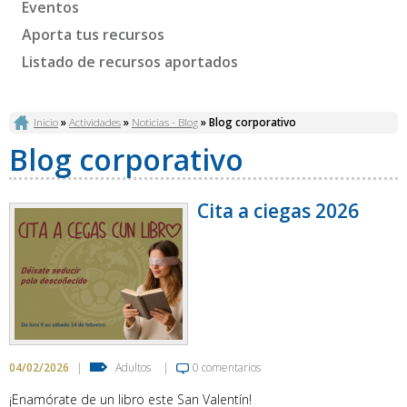
Eventos
Aporta tus recursos
Listado de recursos aportados
Se encuentra usted aquí
Inicio
»
Actividades
»
Noticias - Blog
» Blog corporativo
Blog corporativo
Cita a ciegas 2026
04/02/2026
|
Adultos
|
0 comentarios
¡Enamórate de un libro este San Valentín!