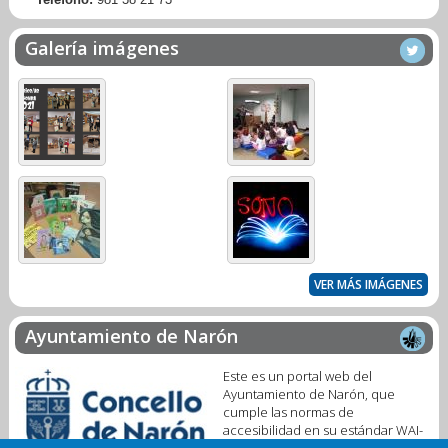
Galería imágenes
VER MÁS IMÁGENES
Ayuntamiento de Narón
Este es un portal web del
Ayuntamiento de Narón, que
cumple las normas de
accesibilidad en su estándar WAI-
A. Se trata de un servicio público