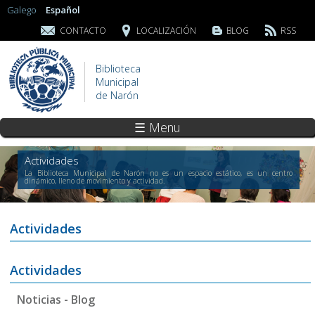
Galego
Español
CONTACTO
LOCALIZACIÓN
BLOG
RSS
Biblioteca
Municipal
de Narón
☰ Menu
Actividades
La Biblioteca Municipal de Narón no es un espacio estático, es un centro
dinámico, lleno de movimiento y actividad.
Actividades
Actividades
Noticias - Blog