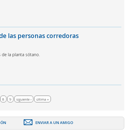
de las personas corredoras
s de la planta sótano.
8
9
siguiente ›
última »
IÓN
ENVIAR A UN AMIGO