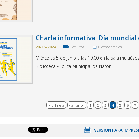
Charla informativa: Día mundial 
28/05/2024
|
Adultos
|
0 comentarios
Miércoles 5 de junio a las 19:00 en la sala multiúso
Biblioteca Pública Municipal de Narón.
s
« primera
‹ anterior
1
2
3
4
5
6
7
VERSIÓN PARA IMPRES