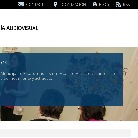
CONTACTO
LOCALIZACIÓN
BLOG
RSS
ÍA AUDIOVISUAL
des
a Municipal de Narón no es un espacio estático, es un centro
no de movimiento y actividad.