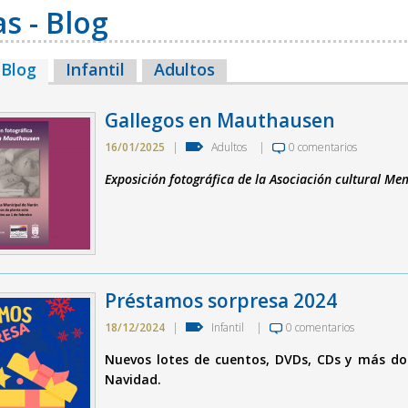
as - Blog
 Blog
(solapa activa)
Infantil
Adultos
Gallegos en Mauthausen
16/01/2025
|
Adultos
|
0 comentarios
Exposición fotográfica de la Asociación cultural M
Préstamos sorpresa 2024
18/12/2024
|
Infantil
|
0 comentarios
Nuevos lotes de cuentos, DVDs, CDs y más do
Navidad.