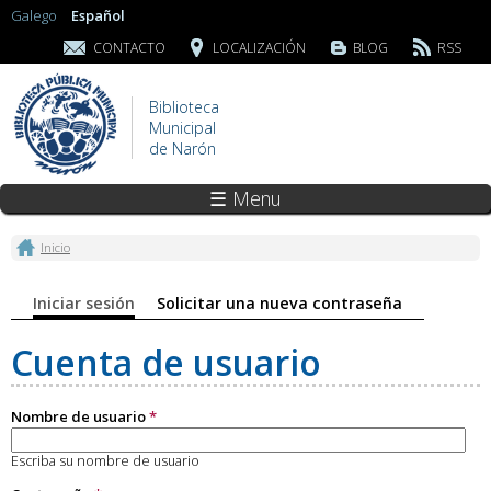
Galego
Español
CONTACTO
LOCALIZACIÓN
BLOG
RSS
Biblioteca
Municipal
de Narón
☰ Menu
Se encuentra usted aquí
Inicio
Solapas principales
Iniciar sesión
(solapa activa)
Solicitar una nueva contraseña
Cuenta de usuario
Nombre de usuario
*
Escriba su nombre de usuario