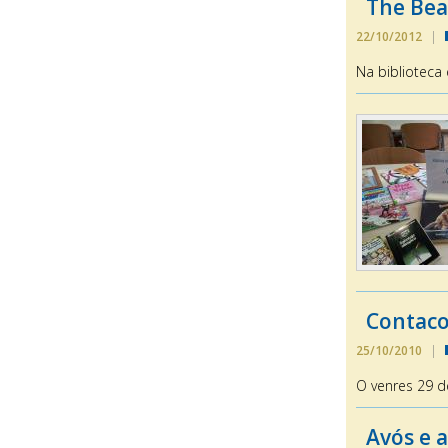
The Bea
22/10/2012
|
Na biblioteca
Contaco
25/10/2010
|
O venres 29 d
Avós e 