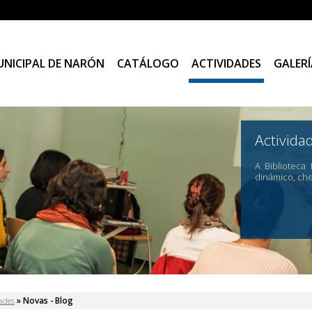
UNICIPAL DE NARÓN
CATÁLOGO
ACTIVIDADES
GALERÍ
Activida
A Biblioteca
dinámico, ch
 está aquí
dades
» Novas - Blog