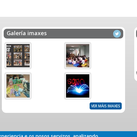
Galería imaxes
VER MÁIS IMAXES
xperiencia e os nosos servizos, analizando