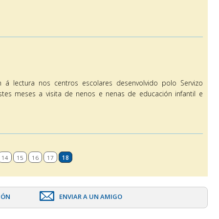
lectura nos centros escolares desenvolvido polo Servizo
estes meses a visita de nenos e nenas de educación infantil e
14
15
16
17
18
IÓN
ENVIAR A UN AMIGO