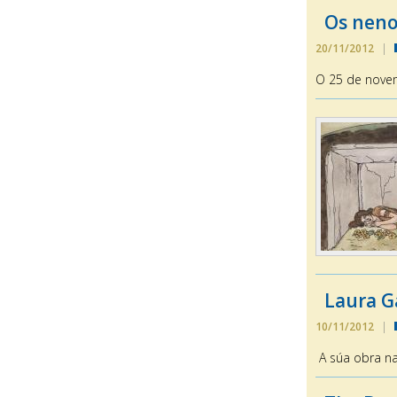
Os neno
20/11/2012
|
O 25 de novem
Laura Ga
10/11/2012
|
A súa obra n