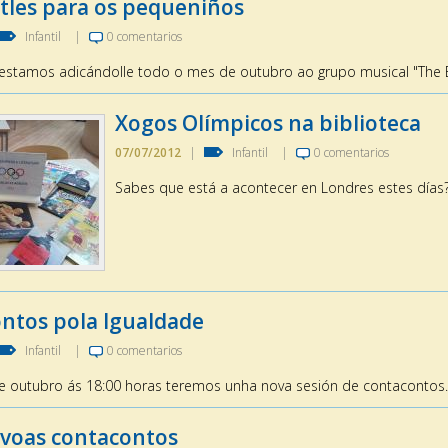
tles para os pequeniños
Infantil
|
0 comentarios
 estamos adicándolle todo o mes de outubro ao grupo musical "The B
Xogos Olímpicos na biblioteca
07/07/2012
|
Infantil
|
0 comentarios
Sabes que está a acontecer en Londres estes días
ntos pola Igualdade
Infantil
|
0 comentarios
e outubro ás 18:00 horas teremos unha nova sesión de contacontos.
avoas contacontos