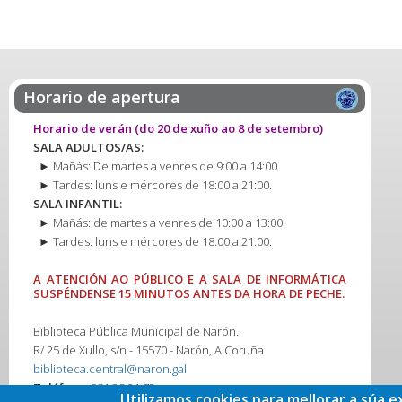
Horario de apertura
Horario de verán
(do 20 de xuño ao 8 de setembro)
SALA ADULTOS/AS:
► Mañás: De martes a venres de 9:00 a 14:00.
► Tardes: luns e mércores de 18:00 a 21:00.
SALA INFANTIL:
► Mañás: de martes a venres de 10:00 a 13:00.
► Tardes: luns e mércores de 18:00 a 21:00.
A ATENCIÓN AO PÚBLICO E A SALA DE INFORMÁTICA
SUSPÉNDENSE 15 MINUTOS ANTES DA HORA DE PECHE.
Biblioteca Pública Municipal de Narón.
R/ 25 de Xullo, s/n - 15570 - Narón, A Coruña
biblioteca.central@naron.gal
Teléfono:
981 38 21 73
Utilizamos cookies para mellorar a súa e