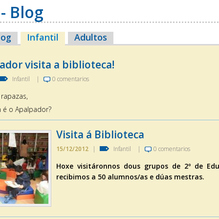
- Blog
log
Infantil
(solapa activa)
Adultos
dor visita a biblioteca!
Infantil
|
0 comentarios
 rapazas,
 é o Apalpador?
Visita á Biblioteca
15/12/2012
|
Infantil
|
0 comentarios
Hoxe visitáronnos dous grupos de 2º de Edu
recibimos a 50 alumnos/as e dúas mestras.