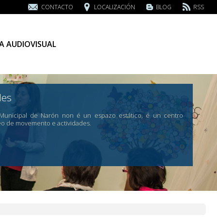
CONTACTO
LOCALIZACIÓN
BLOG
RSS
A AUDIOVISUAL
des
 Municipal de Narón non é un espazo estático, é un centro
eo de movemento e actividades.