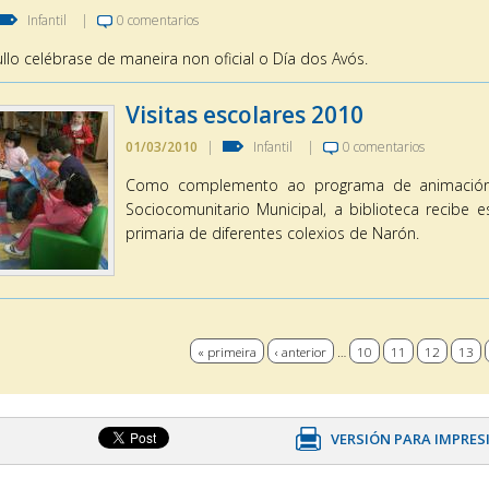
Infantil
|
0 comentarios
llo celébrase de maneira non oficial o Día dos Avós.
Visitas escolares 2010
01/03/2010
|
Infantil
|
0 comentarios
Como complemento ao programa de animación á 
Sociocomunitario Municipal, a biblioteca recibe 
primaria de diferentes colexios de Narón.
s
« primeira
‹ anterior
…
10
11
12
13
VERSIÓN PARA IMPRES