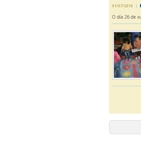
01/07/2010
|
O día 26 de xu
Páxina