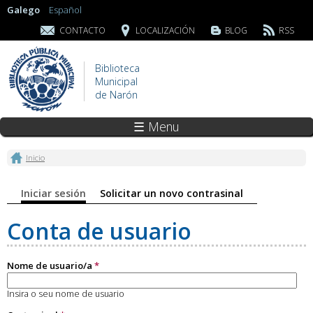
Galego
Español
CONTACTO
LOCALIZACIÓN
BLOG
RSS
Biblioteca
Municipal
de Narón
☰ Menu
Vostede está aquí
Inicio
Pestanas principais
Iniciar sesión
(solapa activa)
Solicitar un novo contrasinal
Conta de usuario
Nome de usuario/a
*
Insira o seu nome de usuario