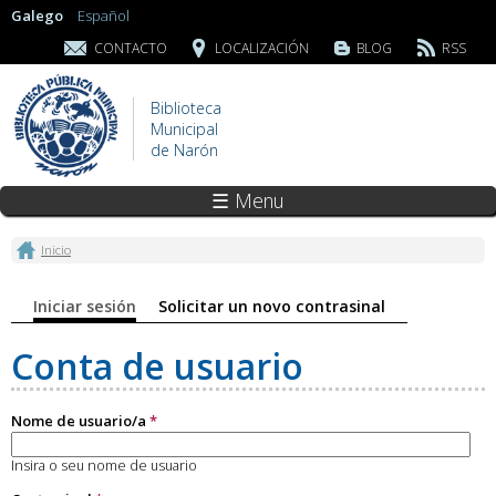
Galego
Español
CONTACTO
LOCALIZACIÓN
BLOG
RSS
Biblioteca
Municipal
de Narón
☰ Menu
Vostede está aquí
Inicio
Pestanas principais
Iniciar sesión
(solapa activa)
Solicitar un novo contrasinal
Conta de usuario
Nome de usuario/a
*
Insira o seu nome de usuario