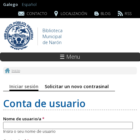
Galego
Español
CONTACTO
LOCALIZACIÓN
BLOG
RSS
Biblioteca
Municipal
de Narón
☰ Menu
Vostede está aquí
Inicio
Pestanas principais
Iniciar sesión
(solapa activa)
Solicitar un novo contrasinal
Conta de usuario
Nome de usuario/a
*
Insira o seu nome de usuario