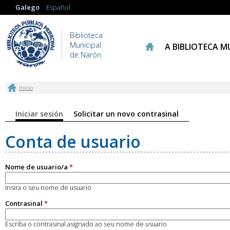
Galego
Español
Biblioteca
Municipal
A BIBLIOTECA M
de Narón
Vostede está aquí
Inicio
Pestanas principais
Iniciar sesión
(solapa activa)
Solicitar un novo contrasinal
Conta de usuario
Nome de usuario/a
*
Insira o seu nome de usuario
Contrasinal
*
Escriba o contrasinal asignado ao seu nome de usuario