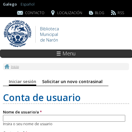
Galego
Español
CONTACTO
LOCALIZACIÓN
BLOG
RSS
Biblioteca
Municipal
de Narón
☰ Menu
Vostede está aquí
Inicio
Pestanas principais
Iniciar sesión
(solapa activa)
Solicitar un novo contrasinal
Conta de usuario
Nome de usuario/a
*
Insira o seu nome de usuario