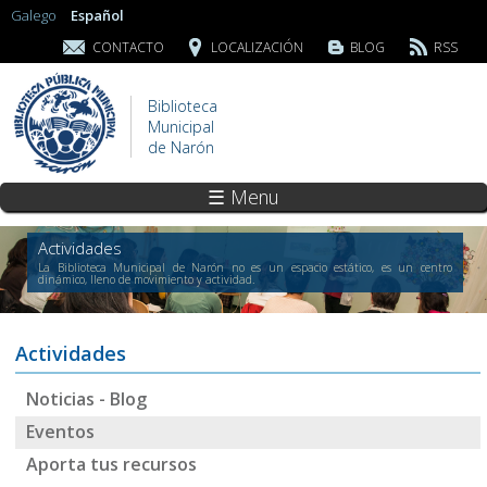
Galego
Español
CONTACTO
LOCALIZACIÓN
BLOG
RSS
Biblioteca
Municipal
de Narón
☰ Menu
Actividades
La Biblioteca Municipal de Narón no es un espacio estático, es un centro
dinámico, lleno de movimiento y actividad.
Actividades
Noticias - Blog
Eventos
Aporta tus recursos