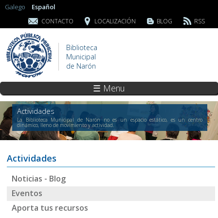
Galego
Español
CONTACTO
LOCALIZACIÓN
BLOG
RSS
Biblioteca
Municipal
de Narón
☰ Menu
Actividades
La Biblioteca Municipal de Narón no es un espacio estático, es un centro
dinámico, lleno de movimiento y actividad.
Actividades
Noticias - Blog
Eventos
Aporta tus recursos