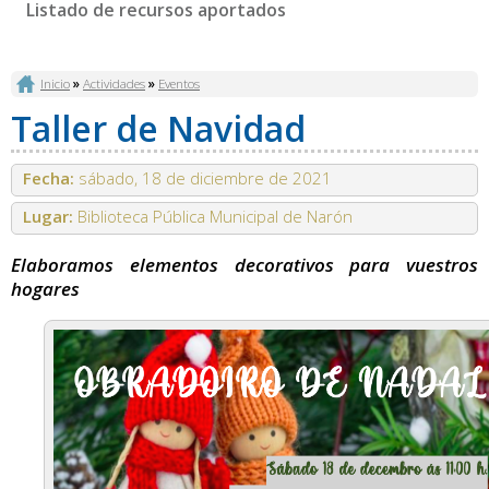
Listado de recursos aportados
Se encuentra usted aquí
Inicio
»
Actividades
»
Eventos
Taller de Navidad
Fecha:
sábado, 18 de diciembre de 2021
Lugar:
Biblioteca Pública Municipal de Narón
Elaboramos elementos decorativos para vuestros
hogares