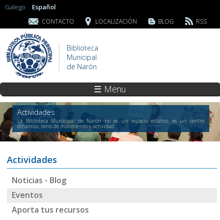
Galego
Español
CONTACTO
LOCALIZACIÓN
BLOG
RSS
Biblioteca
Municipal
de Narón
☰ Menu
Actividades
La Biblioteca Municipal de Narón no es un espacio estático, es un centro
dinámico, lleno de movimiento y actividad.
Actividades
Noticias - Blog
Eventos
Aporta tus recursos