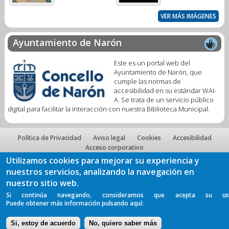
VER MÁS IMÁGENES
Ayuntamiento de Narón
Este es un portal web del
Ayuntamiento de Narón, que
cumple las normas de
accesibilidad en su estándar WAI-
A. Se trata de un servicio público
digital para facilitar la interacción con nuestra Biblioteca Municipal.
Política de Privacidad
Aviso legal
Cookies
Accesibilidad
Acceso corporativo
Utilizamos cookies para mejorar su experiencia y
nuestros servicios, analizando la navegación en
nuestro sitio web.
Si continúa navegando, consideramos que acepta su us
Puede obtener más información pulsando aquí:
Si, estoy de acuerdo
No, quiero saber más