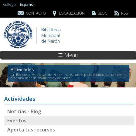
Galego
Español
CONTACTO
LOCALIZACIÓN
BLOG
RSS
Biblioteca
Municipal
de Narón
☰ Menu
Actividades
La Biblioteca Municipal de Narón no es un espacio estático, es un centro
dinámico, lleno de movimiento y actividad.
Actividades
Noticias - Blog
Eventos
Aporta tus recursos