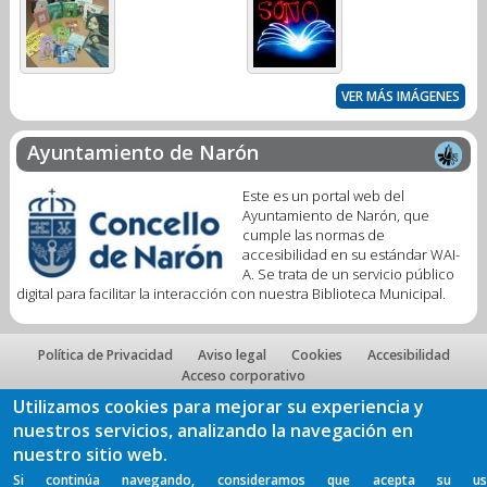
VER MÁS IMÁGENES
Ayuntamiento de Narón
Este es un portal web del
Ayuntamiento de Narón, que
cumple las normas de
accesibilidad en su estándar WAI-
A. Se trata de un servicio público
digital para facilitar la interacción con nuestra Biblioteca Municipal.
Política de Privacidad
Aviso legal
Cookies
Accesibilidad
Acceso corporativo
Utilizamos cookies para mejorar su experiencia y
nuestros servicios, analizando la navegación en
nuestro sitio web.
Si continúa navegando, consideramos que acepta su us