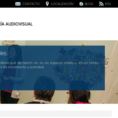
CONTACTO
LOCALIZACIÓN
BLOG
RSS
ÍA AUDIOVISUAL
des
a Municipal de Narón no es un espacio estático, es un centro
no de movimiento y actividad.