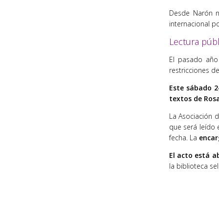
Desde Narón n
internacional p
Lectura públ
El pasado año
restricciones d
Este sábado 24
textos de Ros
La Asociación d
que será leído
fecha. La
encarg
El acto está a
la biblioteca s