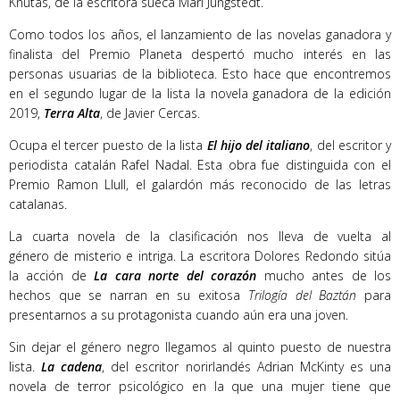
Knutas, de la escritora sueca Mari Jungstedt.
Como todos los años, el lanzamiento de las novelas ganadora y
finalista del Premio Planeta despertó mucho interés en las
personas usuarias de la biblioteca. Esto hace que encontremos
en el segundo lugar de la lista la novela ganadora de la edición
2019,
Terra Alta
, de Javier Cercas.
Ocupa el tercer puesto de la lista
El hijo del italiano
, del escritor y
periodista catalán Rafel Nadal. Esta obra fue distinguida con el
Premio Ramon Llull, el galardón más reconocido de las letras
catalanas.
La cuarta novela de la clasificación nos lleva de vuelta al
género de misterio e intriga. La escritora Dolores Redondo sitúa
la acción de
La cara norte del corazón
mucho antes de los
hechos que se narran en su exitosa
Trilogía del Baztán
para
presentarnos a su protagonista cuando aún era una joven.
Sin dejar el género negro llegamos al quinto puesto de nuestra
lista.
La cadena
, del escritor norirlandés Adrian McKinty es una
novela de terror psicológico en la que una mujer tiene que