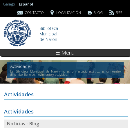
Galego
Español
CONTACTO
LOCALIZACIÓN
BLOG
RSS
Biblioteca
Municipal
de Narón
☰ Menu
Actividades
La Biblioteca Municipal de Narón no es un espacio estático, es un centro
dinámico, lleno de movimiento y actividad.
Actividades
Actividades
Noticias - Blog