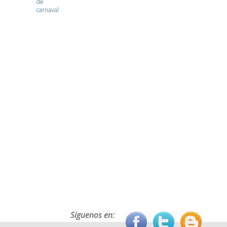
de
carnaval
Síguenos en: