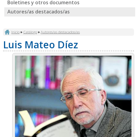
Boletines y otros documentos
Autores/as destacados/as
Se encuentra usted aquí
Inicio
»
Catálogo
»
Autores/as destacados/as
Luis Mateo Díez