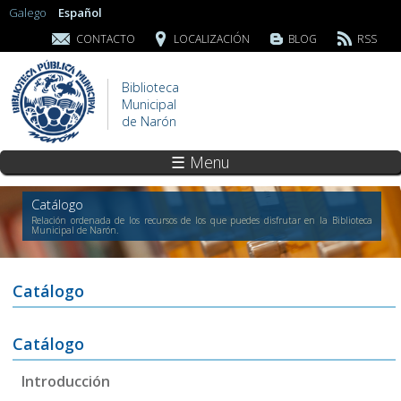
Galego
Español
CONTACTO
LOCALIZACIÓN
BLOG
RSS
Biblioteca
Municipal
de Narón
☰ Menu
Catálogo
Relación ordenada de los recursos de los que puedes disfrutar en la Biblioteca
Municipal de Narón.
Catálogo
Catálogo
Introducción