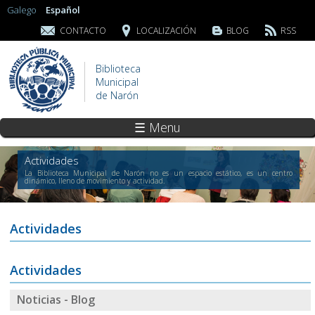
Galego
Español
CONTACTO
LOCALIZACIÓN
BLOG
RSS
Biblioteca
Municipal
de Narón
☰ Menu
Actividades
La Biblioteca Municipal de Narón no es un espacio estático, es un centro
dinámico, lleno de movimiento y actividad.
Actividades
Actividades
Noticias - Blog