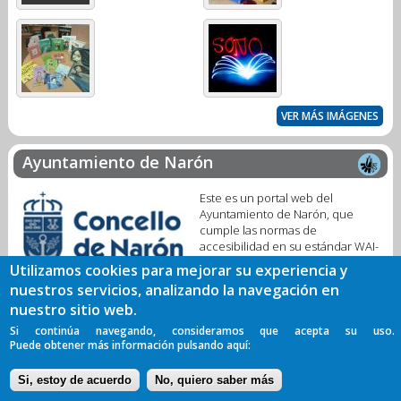
VER MÁS IMÁGENES
Ayuntamiento de Narón
Este es un portal web del
Ayuntamiento de Narón, que
cumple las normas de
accesibilidad en su estándar WAI-
A. Se trata de un servicio público
Utilizamos cookies para mejorar su experiencia y
digital para facilitar la interacción con nuestra Biblioteca Municipal.
nuestros servicios, analizando la navegación en
nuestro sitio web.
Política de Privacidad
Aviso legal
Cookies
Accesibilidad
Si continúa navegando, consideramos que acepta su uso.
Puede obtener más información pulsando aquí:
Acceso corporativo
Si, estoy de acuerdo
No, quiero saber más