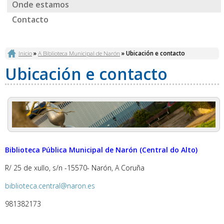
Onde estamos
Contacto
Vostede está aquí
Inicio
»
A Biblioteca Municipal de Narón
» Ubicación e contacto
Ubicación e contacto
Biblioteca Pública Municipal de Narón (Central do Alto)
R/ 25 de xullo, s/n -15570- Narón, A Coruña
biblioteca.central@naron.es
981382173