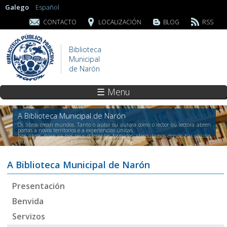
Galego
Español
CONTACTO
LOCALIZACIÓN
BLOG
RSS
Biblioteca
Municipal
de Narón
☰ Menu
A Biblioteca Municipal de Narón
Os libros crean mundos. Tanto o autor ou autora como o lector ou lectora abren
portas a novos territorios e a experiencias únicas.
Nos libros, hoxe xa nos seus diferentes formatos, atesouramos dende hai séculos
todo o saber humano, e tamén todos os sentimentos.
A Biblioteca Municipal de Narón
Presentación
Benvida
Servizos