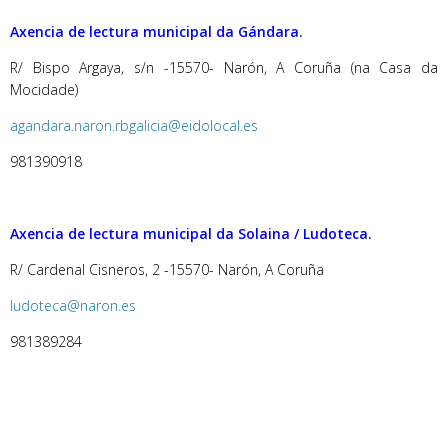
Axencia de lectura municipal da Gándara.
R/ Bispo Argaya, s/n -15570- Narón, A Coruña (na Casa da
Mocidade)
agandara.naron.rbgalicia@eidolocal.es
981390918
Axencia de lectura municipal da Solaina / Ludoteca.
R/ Cardenal Cisneros, 2 -15570- Narón, A Coruña
ludoteca@naron.es
981389284