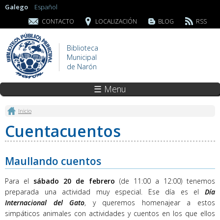
Galego
Español
CONTACTO
LOCALIZACIÓN
BLOG
RSS
Biblioteca
Municipal
de Narón
☰ Menu
Vostede está aquí
Inicio
Cuentacuentos
Maullando cuentos
Para el
sábado 20 de febrero
(de 11:00 a 12:00) tenemos
preparada una actividad muy especial. Ese día es el
Día
Internacional del Gato
, y queremos homenajear a estos
simpáticos animales con actividades y cuentos en los que ellos