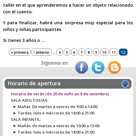
taller
en el que aprenderemos a hacer un objeto relacionado
con el cuento.
Y para finalizar, habrá
una sorpresa muy especial para los
niños y niñas participantes.
Si tienes 3 años o ...
Páxinas
« primeira
‹ anterior
…
4
5
6
7
8
9
10
11
12
Séguenos en:
Horario de apertura
Horario de verán
(do 20 de xuño ao 8 de setembro)
SALA ADULTOS/AS:
► Mañás: De martes a venres de 9:00 a 14:00.
► Tardes: luns e mércores de 18:00 a 21:00.
SALA INFANTIL:
► Mañás: de martes a venres de 10:00 a 13:00.
► Tardes: luns e mércores de 18:00 a 21:00.