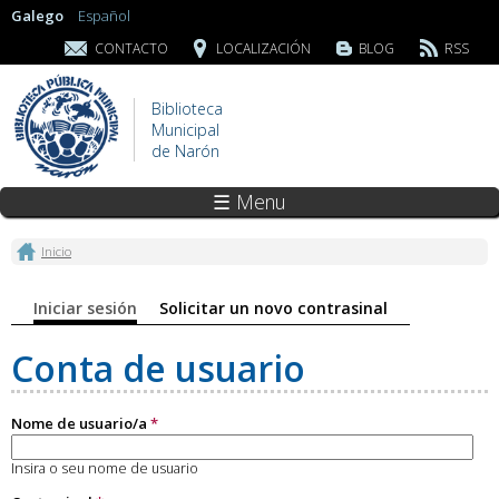
Galego
Español
CONTACTO
LOCALIZACIÓN
BLOG
RSS
Biblioteca
Municipal
de Narón
☰ Menu
Vostede está aquí
Inicio
Pestanas principais
Iniciar sesión
(solapa activa)
Solicitar un novo contrasinal
Conta de usuario
Nome de usuario/a
*
Insira o seu nome de usuario