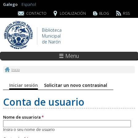
Galego
Español
CONTACTO
LOCALIZACIÓN
BLOG
RSS
Biblioteca
Municipal
de Narón
☰ Menu
Vostede está aquí
Inicio
Pestanas principais
Iniciar sesión
(solapa activa)
Solicitar un novo contrasinal
Conta de usuario
Nome de usuario/a
*
Insira o seu nome de usuario