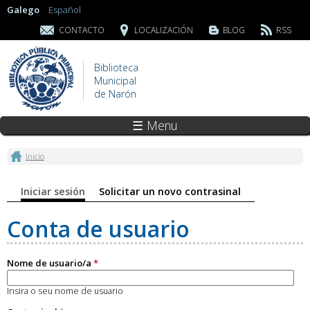
Galego
Español
CONTACTO
LOCALIZACIÓN
BLOG
RSS
Biblioteca
Municipal
de Narón
☰ Menu
Vostede está aquí
Inicio
Pestanas principais
Iniciar sesión
(solapa activa)
Solicitar un novo contrasinal
Conta de usuario
Nome de usuario/a
*
Insira o seu nome de usuario