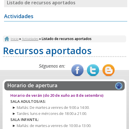
Listado de recursos aportados
Actividades
Vostede está aquí
Inicio
»
Actividades
» Listado de recursos aportados
Recursos aportados
Séguenos en:
Horario de apertura
Horario de verán
(do 20 de xuño ao 8 de setembro)
SALA ADULTOS/AS:
► Mañás: De martes a venres de 9:00 a 14:00.
► Tardes: luns e mércores de 18:00 a 21:00.
SALA INFANTIL:
► Mañás: de martes a venres de 10:00 a 13:00.