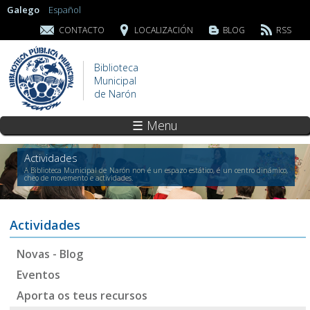
Galego
Español
CONTACTO
LOCALIZACIÓN
BLOG
RSS
Biblioteca
Municipal
de Narón
☰ Menu
Actividades
A Biblioteca Municipal de Narón non é un espazo estático, é un centro dinámico,
cheo de movemento e actividades.
Actividades
Novas - Blog
Eventos
Aporta os teus recursos