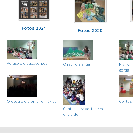
Fotos 2021
Fotos 2020
Peluso e o papaventos
O ratiño e a lúa
Nicasso
gorda
O esquío e o piñeiro máxico
Contos 
Contos para vestirse de
entroido