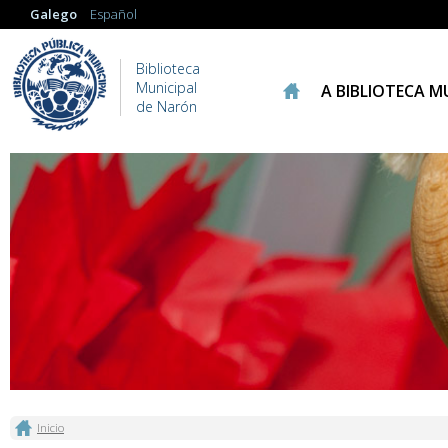
Galego
Español
Biblioteca
Municipal
A BIBLIOTECA M
de Narón
Vostede está aquí
Inicio