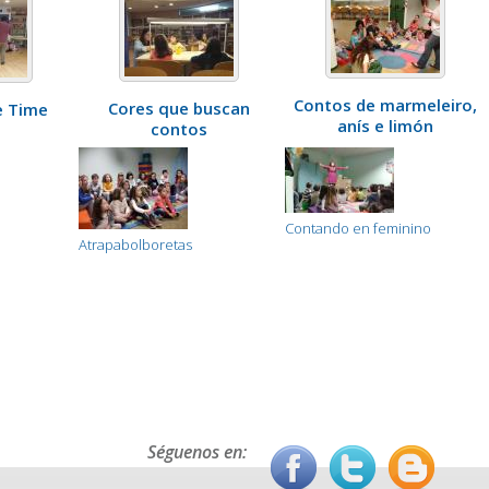
Contos de marmeleiro,
Cores que buscan
e Time
anís e limón
contos
Contando en feminino
Atrapabolboretas
Séguenos en: