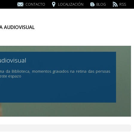
CONTACTO
LOCALIZACIÓN
BLOG
RSS
A AUDIOVISUAL
udiovisual
ma da Biblioteca, momentos gravados na retina das persoas
 este espazo