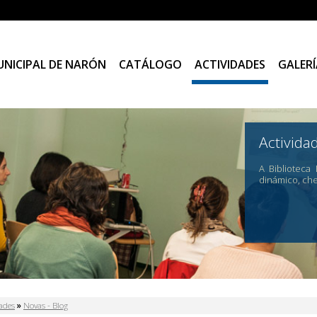
UNICIPAL DE NARÓN
CATÁLOGO
ACTIVIDADES
GALERÍ
Activida
A Biblioteca
dinámico, ch
 está aquí
dades
»
Novas - Blog