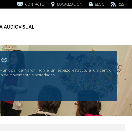
CONTACTO
LOCALIZACIÓN
BLOG
RSS
A AUDIOVISUAL
des
 Municipal de Narón non é un espazo estático, é un centro
eo de movemento e actividades.