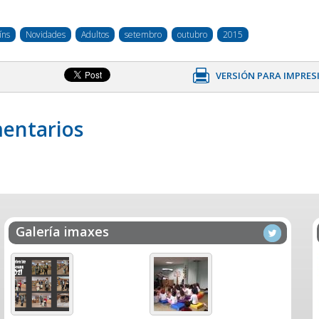
íns
Novidades
Adultos
setembro
outubro
2015
VERSIÓN PARA IMPRES
entarios
Galería imaxes