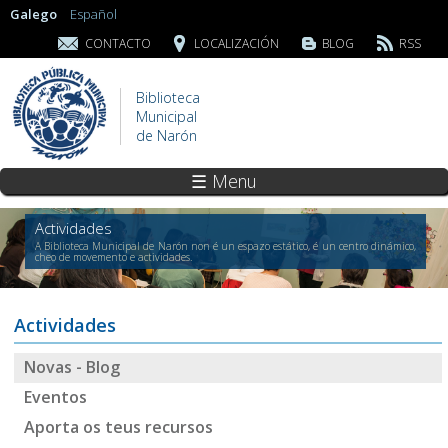
Galego
Español
CONTACTO
LOCALIZACIÓN
BLOG
RSS
Biblioteca
Municipal
de Narón
☰ Menu
Actividades
A Biblioteca Municipal de Narón non é un espazo estático, é un centro dinámico,
cheo de movemento e actividades.
Actividades
Novas - Blog
Eventos
Aporta os teus recursos