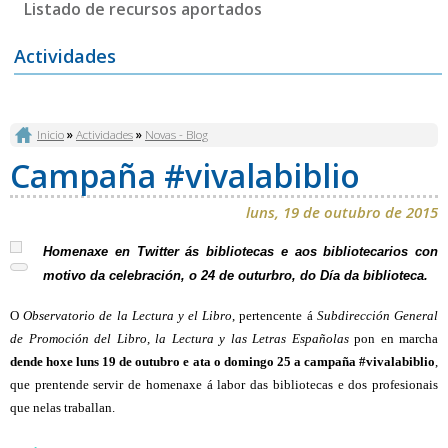
Listado de recursos aportados
Actividades
Vostede está aquí
Inicio
»
Actividades
»
Novas - Blog
Campaña #vivalabiblio
luns, 19 de outubro de 2015
Homenaxe en Twitter ás bibliotecas e aos bibliotecarios con
motivo da celebración, o 24 de outurbro, do
Día da biblioteca.
O
Observatorio de la Lectura y el Libro
, pertencente á
Subdirección General
de Promoción del Libro, la Lectura y las Letras Españolas
pon en marcha
dende hoxe luns 19 de outubro e ata o domingo 25 a campaña #vivalabiblio
,
que prentende servir de homenaxe á labor das bibliotecas e dos profesionais
que nelas traballan.