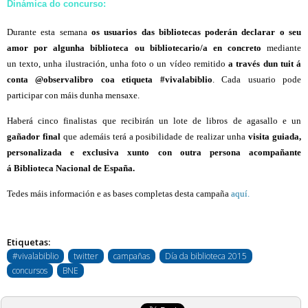
Dinámica do concurso:
Durante esta semana
os usuarios das bibliotecas poderán declarar o seu
amor por algunha biblioteca ou bibliotecario/a en concreto
mediante
un texto, unha ilustración, unha foto o un vídeo remitido
a través dun tuit á
conta @observalibro coa etiqueta #vivalabiblio
. Cada usuario pode
participar con máis dunha mensaxe.
Haberá cinco finalistas que recibirán un lote de libros de agasallo e un
gañador final
que ademáis terá a posibilidade de realizar unha
visita guiada,
personalizada e exclusiva xunto con outra persona acompañante
á Biblioteca Nacional de España.
Tedes máis información e as bases completas desta campaña
aquí.
Etiquetas:
#vivalabiblio
twitter
campañas
Día da biblioteca 2015
concursos
BNE