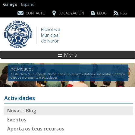
Galego
Español
CONTACTO
LOCALIZACIÓN
BLOG
RSS
Biblioteca
Municipal
de Narón
☰ Menu
Actividades
A Biblioteca Municipal de Narón non é un espazo estático, é un centro dinámico,
cheo de movemento e actividades.
Actividades
Novas - Blog
Eventos
Aporta os teus recursos