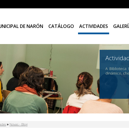
UNICIPAL DE NARÓN
CATÁLOGO
ACTIVIDADES
GALERÍ
Activida
A Biblioteca
dinámico, ch
 está aquí
dades
»
Novas - Blog