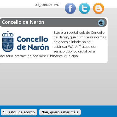
Séguenos en:
Concello de Narón
Este é un portal web do Concello
de Narón, que cumpre as normas
de accesibilidade no seu
estándar WAI-A. Trátase dun
servizo público dixital para
facilitar a interacción coa nosa Biblioteca Municipal.
Si, estou de acordo
Non, quero saber máis