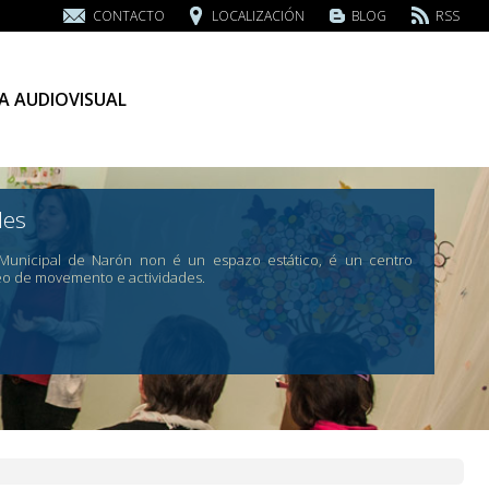
CONTACTO
LOCALIZACIÓN
BLOG
RSS
A AUDIOVISUAL
des
 Municipal de Narón non é un espazo estático, é un centro
eo de movemento e actividades.