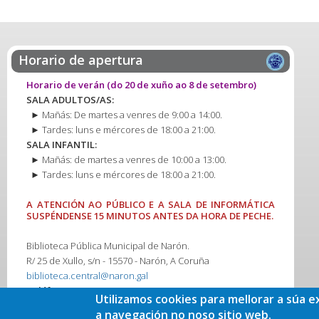
Horario de apertura
Horario de verán
(do 20 de xuño ao 8 de setembro)
SALA ADULTOS/AS:
► Mañás: De martes a venres de 9:00 a 14:00.
► Tardes: luns e mércores de 18:00 a 21:00.
SALA INFANTIL:
► Mañás: de martes a venres de 10:00 a 13:00.
► Tardes: luns e mércores de 18:00 a 21:00.
A ATENCIÓN AO PÚBLICO E A SALA DE INFORMÁTICA
SUSPÉNDENSE 15 MINUTOS ANTES DA HORA DE PECHE.
Biblioteca Pública Municipal de Narón.
R/ 25 de Xullo, s/n - 15570 - Narón, A Coruña
biblioteca.central@naron.gal
Teléfono:
981 38 21 73
Utilizamos cookies para mellorar a súa e
a navegación no noso sitio web.