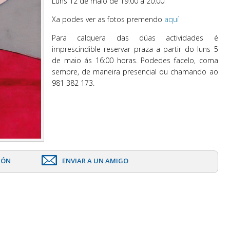
Luns 12 de maio de 19:00 a 20:00
Xa podes ver as fotos premendo
aquí
Para calquera das dúas actividades é
imprescindible reservar praza a partir do luns 5
de maio ás 16:00 horas. Podedes facelo, coma
sempre, de maneira presencial ou chamando ao
981 382 173.
IÓN
ENVIAR A UN AMIGO