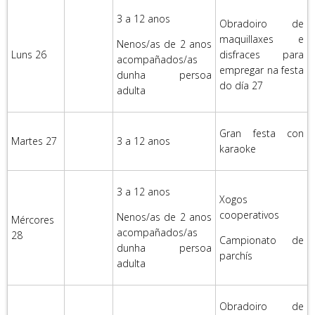
3 a 12 anos
Obradoiro de
maquillaxes e
Nenos/as de 2 anos
Luns 26
disfraces para
acompañados/as
empregar na festa
dunha persoa
do día 27
adulta
Gran festa con
Martes 27
3 a 12 anos
karaoke
3 a 12 anos
Xogos
cooperativos
Nenos/as de 2 anos
Mércores
acompañados/as
28
Campionato de
dunha persoa
parchís
adulta
Obradoiro de