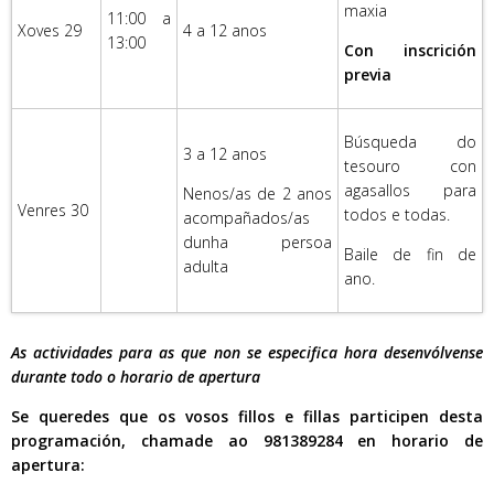
maxia
11:00 a
Xoves 29
4 a 12 anos
13:00
Con inscrición
previa
Búsqueda do
3 a 12 anos
tesouro con
agasallos para
Nenos/as de 2 anos
Venres 30
todos e todas.
acompañados/as
dunha persoa
Baile de fin de
adulta
ano.
As actividades para as que non se especifica hora desenvólvense
durante todo o horario de apertura
Se queredes que os vosos fillos e fillas participen desta
programación, chamade ao 981389284 en horario de
apertura: