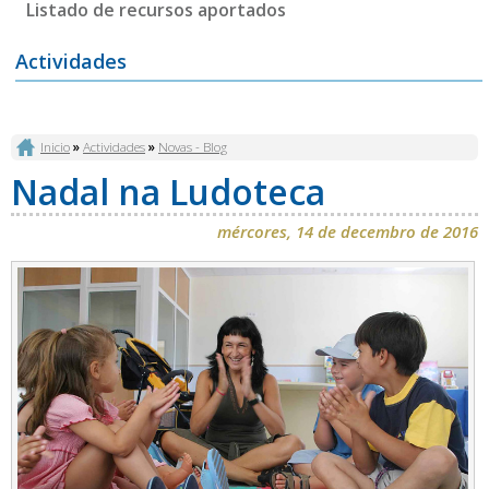
Listado de recursos aportados
Actividades
Vostede está aquí
Inicio
»
Actividades
»
Novas - Blog
Nadal na Ludoteca
mércores, 14 de decembro de 2016