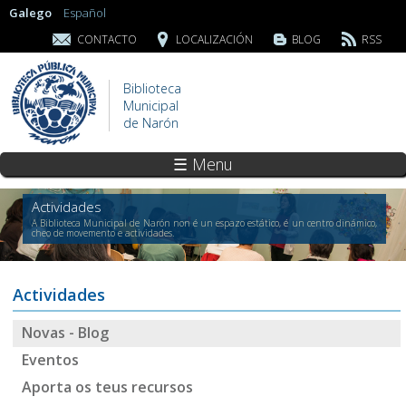
Galego
Español
CONTACTO
LOCALIZACIÓN
BLOG
RSS
Biblioteca
Municipal
de Narón
☰ Menu
Actividades
A Biblioteca Municipal de Narón non é un espazo estático, é un centro dinámico,
cheo de movemento e actividades.
Actividades
Novas - Blog
Eventos
Aporta os teus recursos