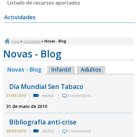
Listado de recursos aportados
Actividades
Vostede está aquí
Inicio
»
Actividades
» Novas - Blog
Novas - Blog
Novas - Blog
(solapa activa)
Infantil
Adultos
Día Mundial Sen Tabaco
31/05/2010
|
Adultos
|
0 comentarios
31 de maio de 2010
Bibliografía anti-crise
28/05/2010
|
Adultos
|
0 comentarios