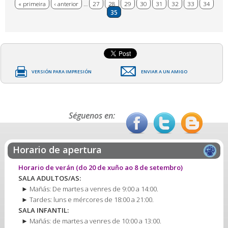
Páxinas
« primeira
‹ anterior
…
27
28
29
30
31
32
33
34
35
VERSIÓN PARA IMPRESIÓN
ENVIAR A UN AMIGO
Séguenos en:
Horario de apertura
Horario de verán
(do 20 de xuño ao 8 de setembro)
SALA ADULTOS/AS:
► Mañás: De martes a venres de 9:00 a 14:00.
► Tardes: luns e mércores de 18:00 a 21:00.
SALA INFANTIL:
► Mañás: de martes a venres de 10:00 a 13:00.