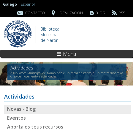
Galego
Español
CONTACTO
LOCALIZACIÓN
BLOG
RSS
Biblioteca
Municipal
de Narón
☰ Menu
Actividades
A Biblioteca Municipal de Narón non é un espazo estático, é un centro dinámico,
cheo de movemento e actividades.
Actividades
Novas - Blog
Eventos
Aporta os teus recursos