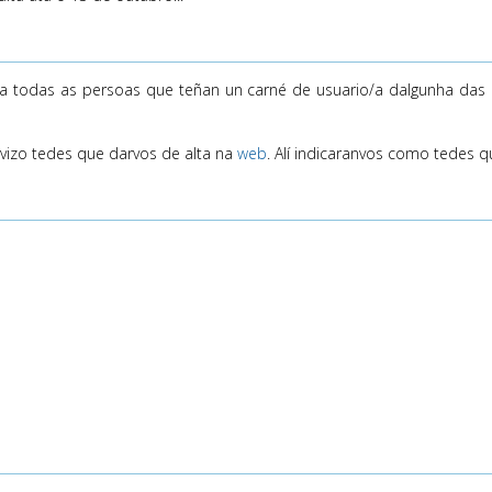
s a todas as persoas que teñan un carné de usuario/a dalgunha das b
rvizo tedes que darvos de alta na
web
. Alí indicaranvos como tedes q