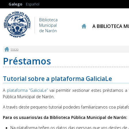
Galego
Español
Biblioteca
Municipal
A BIBLIOTECA M
de Narón
Vostede está aquí
Inicio
Préstamos
Tutorial sobre a plataforma GaliciaLe
A
plataforma “GaliciaLe”
vai permitir xestionar estes préstamos a
Pública Municipal de Narón.
A través deste pequeno tutorial podedes familiarizarvos coa plata
Para os usuarios/as da Biblioteca Pública Municipal de Narón:
Na plataforma teñen os datos das persoas que vos destes de al