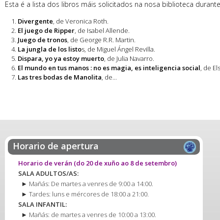
Esta é a lista dos libros máis solicitados na nosa biblioteca durante
Divergente
, de Veronica Roth.
El juego de Ripper
, de Isabel Allende.
Juego de tronos
, de George R.R. Martin.
La jungla de los listo
s, de Miguel Ángel Revilla.
Dispara, yo ya estoy muerto
, de Julia Navarro.
El mundo en tus manos : no es magia, es inteligencia social
, de El
Las tres bodas de Manolita
, de...
Páxinas
Horario de apertura
Horario de verán
(do 20 de xuño ao 8 de setembro)
SALA ADULTOS/AS:
► Mañás: De martes a venres de 9:00 a 14:00.
► Tardes: luns e mércores de 18:00 a 21:00.
SALA INFANTIL:
► Mañás: de martes a venres de 10:00 a 13:00.