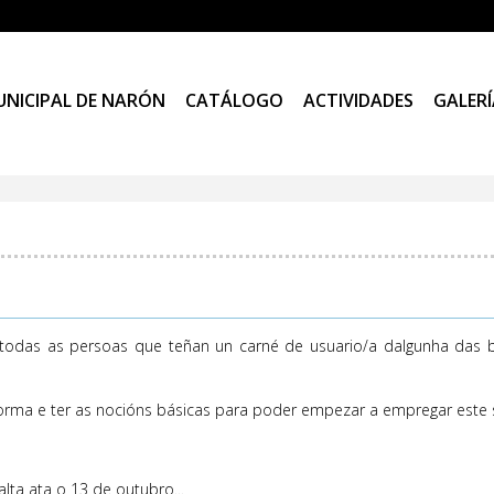
UNICIPAL DE NARÓN
CATÁLOGO
ACTIVIDADES
GALERÍ
 todas as persoas que teñan un carné de usuario/a dalgunha das bi
forma e ter as nocións básicas para poder empezar a empregar este s
ta ata o 13 de outubro...