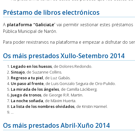
Préstamo de libros electrónicos
A
plataforma “GaliciaLe
” vai permitir xestionar estes préstamo
Pública Municipal de Narón.
Para poder rexistrarvos na plataforma e empezar a disfrutar do se
Os máis prestados Xullo-Setembro 2014
Legado en los huesos
, de Dolores Redondo.
Sinsajo
, de Suzanne Collins.
Regreso a tu piel
, de Luz Gabás.
Un paso al frente
, de Luis Gonzalo Segura de Oro-Pulido.
La mirada de los ángeles
, de Camilla Läckberg.
Juego de tronos
, de George R.R. Martin.
La noche soñada
, de Màxim Huerta.
La lista de los nombres olvidados
, de Kristin Harmel.
...
Os máis prestados Abril-Xuño 2014