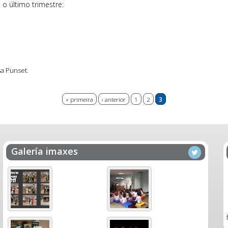
 o último trimestre:
sa Punset.
« primeira
‹ anterior
1
2
3
Galería imaxes