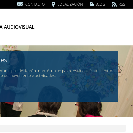
CONTACTO
LOCALIZACIÓN
BLOG
RSS
A AUDIOVISUAL
des
 Municipal de Narón non é un espazo estático, é un centro
eo de movemento e actividades.