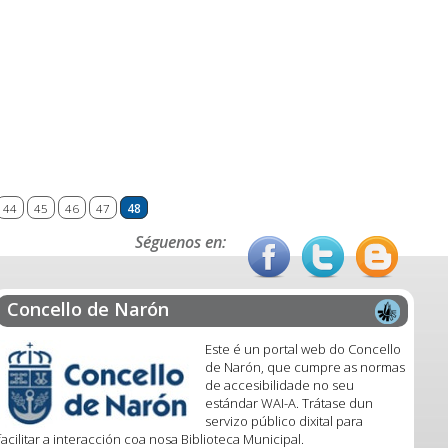
44
45
46
47
48
Séguenos en:
Concello de Narón
Este é un portal web do Concello
de Narón, que cumpre as normas
de accesibilidade no seu
estándar WAI-A. Trátase dun
servizo público dixital para
facilitar a interacción coa nosa Biblioteca Municipal.