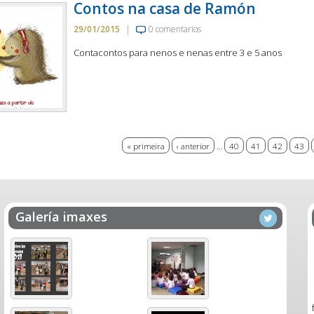
Contos na casa de Ramón
29/01/2015
|
0 comentarios
Contacontos para nenos e nenas entre 3 e 5 anos
s
« primeira
‹ anterior
…
40
41
42
43
Galería imaxes