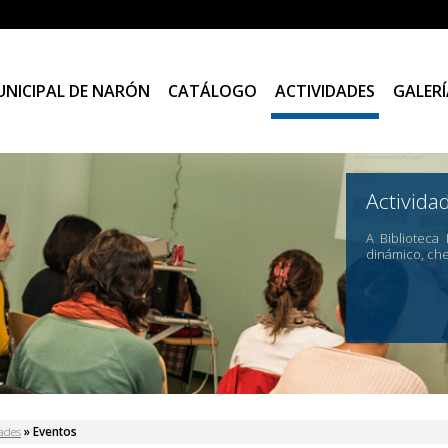
UNICIPAL DE NARÓN
CATÁLOGO
ACTIVIDADES
GALERÍ
Activida
A Biblioteca
dinámico, ch
 está aquí
dades
» Eventos