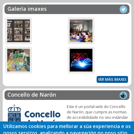
Galería imaxes
VER MÁIS IMAXES
Concello de Narón
Este é un portal web do Concello
de Narón, que cumpre as normas
de accesibilidade no seu estándar
WAI-A. Trátase dun servizo público
Utilizamos cookies para mellorar a súa experiencia e os
dixital para facilitar a interacción
nosos servizos, analizando a navegación no noso sitio
coa nosa Biblioteca Municipal.