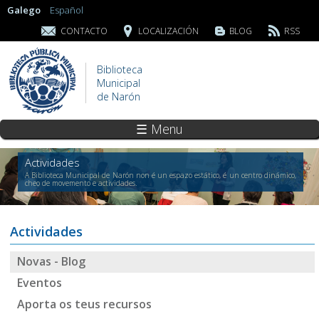
Galego
Español
CONTACTO
LOCALIZACIÓN
BLOG
RSS
Biblioteca
Municipal
de Narón
☰ Menu
Actividades
A Biblioteca Municipal de Narón non é un espazo estático, é un centro dinámico,
cheo de movemento e actividades.
Actividades
Novas - Blog
Eventos
Aporta os teus recursos