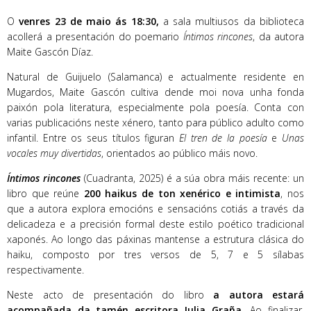
O
venres 23 de maio ás 18:30,
a sala multiusos da biblioteca
acollerá a presentación do poemario
Íntimos rincones
, da autora
Maite Gascón Díaz.
Natural de Guijuelo (Salamanca) e actualmente residente en
Mugardos, Maite Gascón cultiva dende moi nova unha fonda
paixón pola literatura, especialmente pola poesía. Conta con
varias publicacións neste xénero, tanto para público adulto como
infantil. Entre os seus títulos figuran
El tren de la poesía
e
Unas
vocales muy divertidas
, orientados ao público máis novo.
Íntimos rincones
(Cuadranta, 2025) é a súa obra máis recente: un
libro que reúne
200 haikus de ton xenérico e intimista
, nos
que a autora explora emocións e sensacións cotiás a través da
delicadeza e a precisión formal deste estilo poético tradicional
xaponés. Ao longo das páxinas mantense a estrutura clásica do
haiku, composto por tres versos de 5, 7 e 5 sílabas
respectivamente.
Neste acto de presentación do libro
a autora estará
acompañada da tamén escritora Julia Graña.
Ao finalizar,