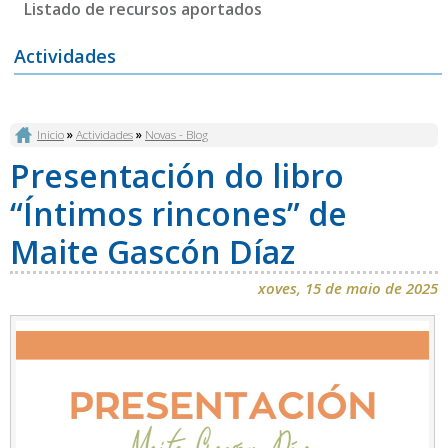
Listado de recursos aportados
Actividades
Vostede está aquí
Inicio
»
Actividades
»
Novas - Blog
Presentación do libro
“Íntimos rincones” de
Maite Gascón Díaz
xoves, 15 de maio de 2025