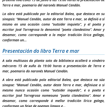
Terra e mar
, poemario del naronés Manuel Cendán.
La obra está publicada por la editorial Balea, que destaca en su
sinopsis: “Manuel Cendán, autor de este
Terra e mar
, se definió a sí
mismo en una ocasión como “outsider inquieto”, y el poeta y
escritor José Torregrosa lo denominó “poeta clandestino”. Amor y
desamor, como corresponde a la mejor tradición lírica gallega,
conforman un...
Presentación do libro Terra e mar
A sala multiusos da planta soto da biblioteca acollerá o vindeiro
mércores 15 de xuño ás 19:00 horas
a presentación de
Terra e
mar
, poemario do naronés Manuel Cendán.
A obra está publicada pola editorial Balea, que destaca na súa
sinopse: “Manuel Cendán, autor deste
Terra e mar
, definiuse a si
mesmo nunca ocasión como “outsider inquedo”, e o poeta e
escritor José Torregrosa nomeouno “poeta clandestino”. Amor e
desamor, como corresponde á mellor tradición lírica galega,
conforman un feixe de poemas limpos e...