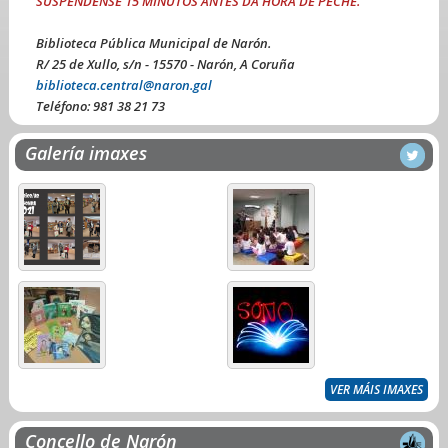
SUSPÉNDENSE 15 MINUTOS ANTES DA HORA DE PECHE.
Biblioteca Pública Municipal de Narón.
R/ 25 de Xullo, s/n - 15570 - Narón, A Coruña
biblioteca.central@naron.gal
Teléfono:
981 38 21 73
Galería imaxes
VER MÁIS IMAXES
Concello de Narón