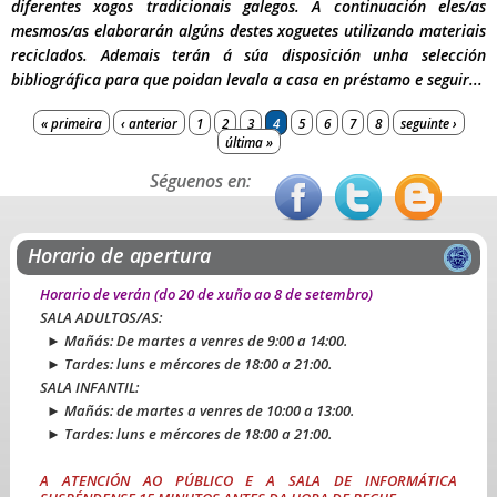
diferentes xogos tradicionais galegos. A continuación eles/as
mesmos/as elaborarán algúns destes xoguetes utilizando materiais
reciclados. Ademais terán á súa disposición unha selección
bibliográfica para que poidan levala a casa en préstamo e seguir...
Páxinas
« primeira
‹ anterior
1
2
3
4
5
6
7
8
seguinte ›
última »
Séguenos en:
Horario de apertura
Horario de verán
(do 20 de xuño ao 8 de setembro)
SALA ADULTOS/AS:
► Mañás: De martes a venres de 9:00 a 14:00.
► Tardes: luns e mércores de 18:00 a 21:00.
SALA INFANTIL:
► Mañás: de martes a venres de 10:00 a 13:00.
► Tardes: luns e mércores de 18:00 a 21:00.
A ATENCIÓN AO PÚBLICO E A SALA DE INFORMÁTICA