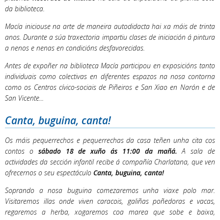
da biblioteca.
Macía iniciouse na arte de maneira autodidacta hai xa máis de trinta
anos. Durante a súa traxectoria impartiu clases de iniciación á pintura
a nenos e nenas en condicións desfavorecidas.
Antes de expoñer na biblioteca Macía participou en exposicións tanto
individuais como colectivas en diferentes espazos na nosa contorna
como os Centros cívico-sociais de Piñeiros e San Xiao en Narón e de
San Vicente...
Canta, buguina, canta!
Os máis pequerrechos e pequerrechas da casa teñen unha cita cos
contos o
sábado 18 de xuño ás 11:00 da mañá.
A sala de
actividades da sección infantil recibe á compañía Charlatana, que ven
ofrecernos o seu espectáculo
Canta, buguina, canta!
Soprando a nosa buguina comezaremos unha viaxe polo mar.
Visitaremos illas onde viven caracois, galiñas poñedoras e vacas,
regaremos a herba, xogaremos coa marea que sobe e baixa,