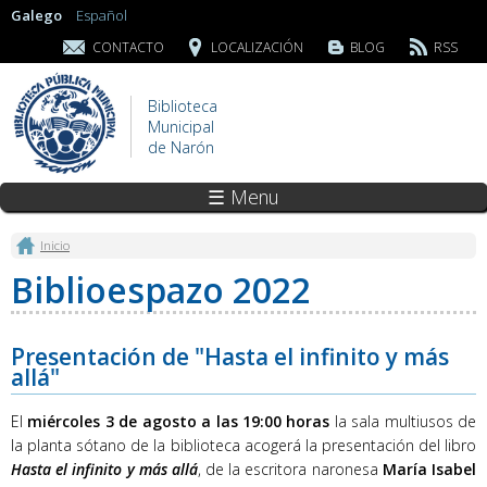
Galego
Español
CONTACTO
LOCALIZACIÓN
BLOG
RSS
Biblioteca
Municipal
de Narón
☰ Menu
Vostede está aquí
Inicio
Biblioespazo 2022
Presentación de "Hasta el infinito y más
allá"
El
miércoles 3 de agosto a las 19:00 horas
la sala multiusos de
la planta sótano de la biblioteca acogerá la presentación del libro
Hasta el infinito y más allá
, de la escritora naronesa
María Isabel