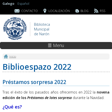
Galego
Español
CONTACTO
LOCALIZACIÓN
BLOG
RSS
Biblioteca
Municipal
de Narón
☰ Menu
Vostede está aquí
Inicio
Biblioespazo 2022
Préstamos sorpresa 2022
Tras el éxito de los pasados años ofrecemos en 2022 la
novena
edición de los
Préstamos de lotes sorpresa
durante la Navidad.
¿Qué es?