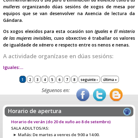
mulleres
organizando dúas sesións de xogos de mesa por
equipos que se van desenvolver
na Axencia de lectura da
Gándara.
Os xogos elexidos para esta ocasión son
Iguales
e
El misterio
de las mujeres invisibles
, cuxo obxectivo é traballar os valores
de igualdade de xénero e respecto entre os nenos e nenas.
A actividade organízase en dúas sesións:
Iguales:...
Páxinas
1
2
3
4
5
6
7
8
seguinte ›
última »
Séguenos en:
Horario de apertura
Horario de verán
(do 20 de xuño ao 8 de setembro)
SALA ADULTOS/AS:
► Mañás: De martes a venres de 9:00 a 14:00.