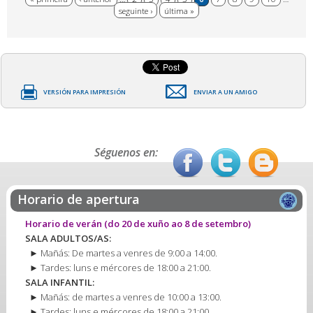
Páxinas
seguinte ›
última »
VERSIÓN PARA IMPRESIÓN
ENVIAR A UN AMIGO
Séguenos en:
Horario de apertura
Horario de verán
(do 20 de xuño ao 8 de setembro)
SALA ADULTOS/AS:
► Mañás: De martes a venres de 9:00 a 14:00.
► Tardes: luns e mércores de 18:00 a 21:00.
SALA INFANTIL:
► Mañás: de martes a venres de 10:00 a 13:00.
► Tardes: luns e mércores de 18:00 a 21:00.