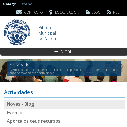
Galego
Español
CONTACTO
LOCALIZACIÓN
BLOG
RSS
Biblioteca
Municipal
de Narón
☰ Menu
Actividades
A Biblioteca Municipal de Narón non é un espazo estático, é un centro dinámico,
cheo de movemento e actividades.
Actividades
Novas - Blog
Eventos
Aporta os teus recursos