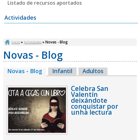
Listado de recursos aportados
Actividades
Vostede está aquí
Inicio
»
Actividades
» Novas - Blog
Novas - Blog
Novas - Blog
(solapa activa)
Infantil
Adultos
Celebra San
Valentín
deixándote
conquistar por
unha lectura