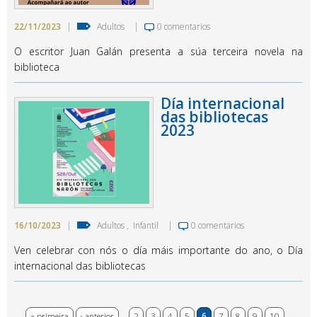
22/11/2023
|
Adultos
|
0 comentarios
O escritor Juan Galán presenta a súa terceira novela na
biblioteca
Día internacional
das bibliotecas
2023
16/10/2023
|
Adultos
,
Infantil
|
0 comentarios
Ven celebrar con nós o día máis importante do ano, o Día
internacional das bibliotecas
« primeira
‹ anterior
…
2
3
4
5
6
7
8
9
10
…