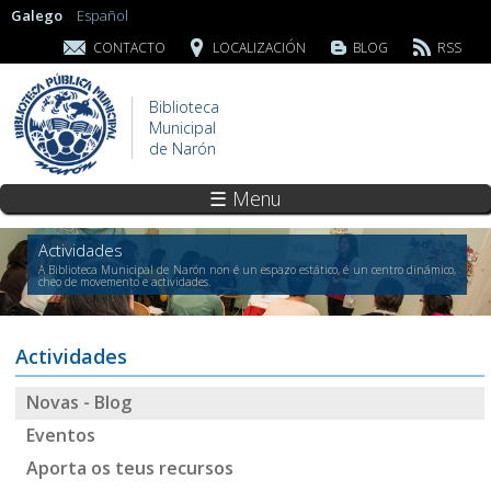
Galego
Español
CONTACTO
LOCALIZACIÓN
BLOG
RSS
Biblioteca
Municipal
de Narón
☰ Menu
Actividades
A Biblioteca Municipal de Narón non é un espazo estático, é un centro dinámico,
cheo de movemento e actividades.
Actividades
Novas - Blog
Eventos
Aporta os teus recursos