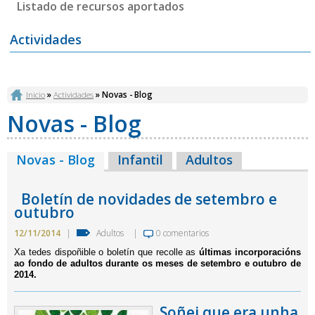
Listado de recursos aportados
Actividades
Vostede está aquí
Inicio
»
Actividades
» Novas - Blog
Novas - Blog
Novas - Blog
(solapa activa)
Infantil
Adultos
Boletín de novidades de setembro e
outubro
12/11/2014
|
Adultos
|
0 comentarios
Xa tedes dispoñible o boletín que recolle as
últimas incorporacións
ao fondo de adultos durante os meses de setembro e outubro de
2014.​
Soñei que era unha