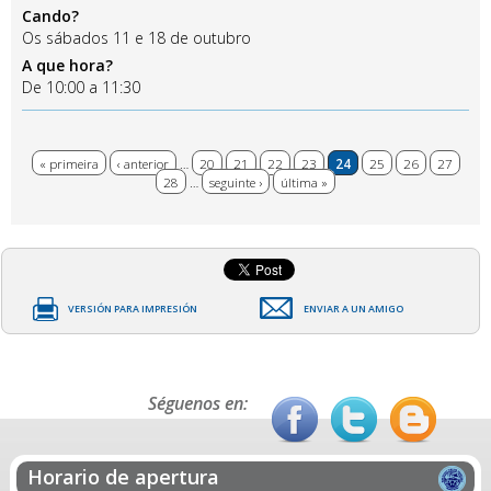
Cando?
Os sábados 11 e 18 de outubro
A que hora?
De 10:00 a 11:30
Páxinas
« primeira
‹ anterior
…
20
21
22
23
24
25
26
27
28
…
seguinte ›
última »
VERSIÓN PARA IMPRESIÓN
ENVIAR A UN AMIGO
Séguenos en:
Horario de apertura