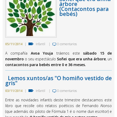
árbore
(Contacontos para
bebés)
05/11/2014
|
Infantil
|
0 comentarios
A compañía
Avoa Youja
tráenos este
sábado 15 de
novembro
o seu espectáculo
Soñei que era unha árbore
, un
contacontos para bebés entre 0 e 36 meses.
Lemos xuntos/as "O homiño vestido de
gris"
03/11/2014
|
Infantil
|
0 comentarios
Entre as novidades infantís deste trimestre destacamos este
libro que recolle oito relatos poéticos de Fernando Alonso
(que ademáis do piloto de Fórmula 1 é o nome dun escritor) e