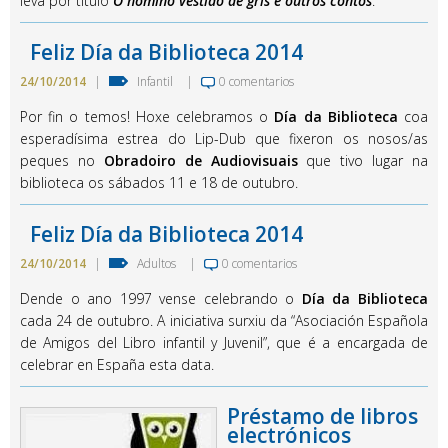
leva por título
O homiño vestido de gris e outros contos
.
Feliz Día da Biblioteca 2014
24/10/2014
|
Infantil
|
0 comentarios
Por fin o temos! Hoxe celebramos o
Día da Biblioteca
coa
esperadísima estrea do Lip-Dub que fixeron os nosos/as
peques no
Obradoiro de Audiovisuais
que tivo lugar na
biblioteca os sábados 11 e 18 de outubro.
Feliz Día da Biblioteca 2014
24/10/2014
|
Adultos
|
0 comentarios
Dende o ano 1997 vense celebrando o
Día da Biblioteca
cada 24 de outubro. A iniciativa surxiu da “Asociación Española
de Amigos del Libro infantil y Juvenil”, que é a encargada de
celebrar en España esta data.
Préstamo de libros
electrónicos