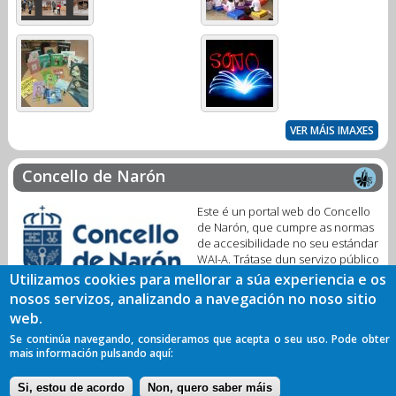
VER MÁIS IMAXES
Concello de Narón
Este é un portal web do Concello
de Narón, que cumpre as normas
de accesibilidade no seu estándar
WAI-A. Trátase dun servizo público
dixital para facilitar a interacción
Utilizamos cookies para mellorar a súa experiencia e os
coa nosa Biblioteca Municipal.
nosos servizos, analizando a navegación no noso sitio
web.
Se continúa navegando, consideramos que acepta o seu uso. Pode obter
Política de Privacidade
Aviso legal
Cookies
Accesibilidade
mais información pulsando aquí:
Acceso corporativo
Si, estou de acordo
Non, quero saber máis