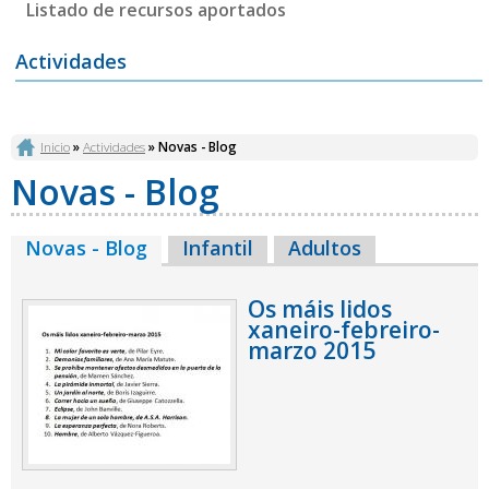
Listado de recursos aportados
Actividades
Vostede está aquí
Inicio
»
Actividades
» Novas - Blog
Novas - Blog
Novas - Blog
(solapa activa)
Infantil
Adultos
Os máis lidos
xaneiro-febreiro-
marzo 2015