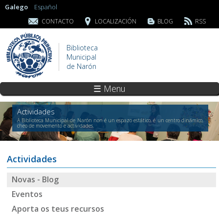
Galego
Español
CONTACTO
LOCALIZACIÓN
BLOG
RSS
Biblioteca
Municipal
de Narón
☰ Menu
Actividades
A Biblioteca Municipal de Narón non é un espazo estático, é un centro dinámico,
cheo de movemento e actividades.
Actividades
Novas - Blog
Eventos
Aporta os teus recursos