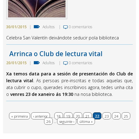
30/01/2015
|
Adultos
|
0 comentarios
Celebra San Valentín deixándote seducir pola biblioteca
Arrinca o Club de lectura vital
20/01/2015
|
Adultos
|
0 comentarios
Xa temos data para a sesión de presentación do Club de
lectura vital
. As persoas pre-inscritas e todas aquelas que,
ata cubrir o cupo, querades inscribirvos agora, tedes unha cita
o
venres 23 de xaneiro ás 19:30
na nosa biblioteca.
Páxinas
« primeira
‹ anterior
…
18
19
20
21
22
23
24
25
26
…
seguinte ›
última »