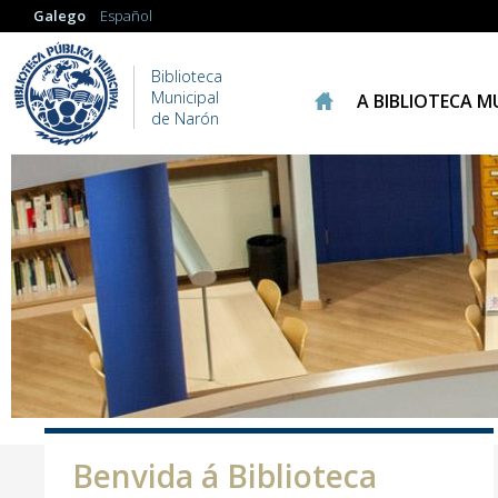
Galego
Español
Biblioteca
Municipal
A BIBLIOTECA M
de Narón
Benvida á Biblioteca