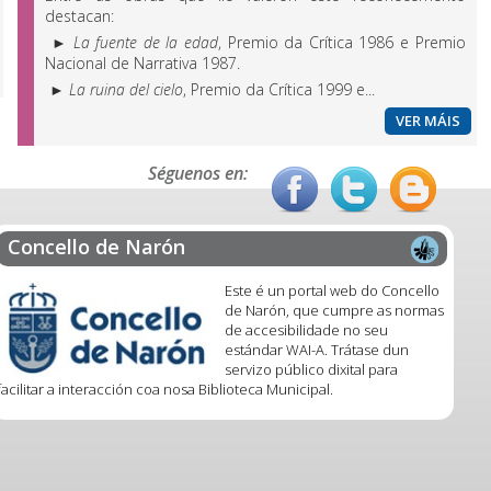
destacan:
►
La fuente de la edad
, Premio da Crítica 1986 e Premio
Nacional de Narrativa 1987.
►
La ruina del cielo
, Premio da Crítica 1999 e...
VER MÁIS
Séguenos en:
Concello de Narón
Este é un portal web do Concello
de Narón, que cumpre as normas
de accesibilidade no seu
estándar WAI-A. Trátase dun
servizo público dixital para
facilitar a interacción coa nosa Biblioteca Municipal.