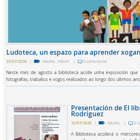
Ludoteca, un espazo para aprender xoga
29/07/2026
|
Adultos
,
Infantil
|
0 comentarios
Neste mes de agosto a biblioteca acolle unha exposición que 
fotografías, traballos e xogos realizados ao longo dos últimos ano
Presentación de El lib
Rodríguez
15/07/2026
|
Adultos
|
0 c
A Biblioteca acollerá o mércore