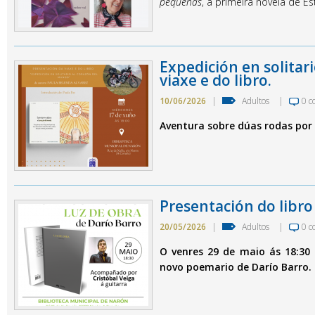
pequeñas
, a primeira novela de Es
Expedición en solitar
viaxe e do libro.
10/06/2026
|
Adultos
|
0 c
Aventura sobre dúas rodas por 
Presentación do libro
20/05/2026
|
Adultos
|
0 c
O venres 29 de maio ás 18:30 
novo poemario de Darío Barro.