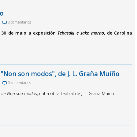
no
0 comentarios
o 30 de maio a exposición
Tebasaki e sake morno
, de Carolina
 "Non son modos", de J. L. Graña Muíño
0 comentarios
n de
Non son modos
, unha obra teatral de J. L. Graña Muíño.